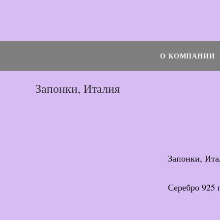
Перейти
к
Поиск...
содержимому
О КОМПАНИИ
Запонки, Италия
Запонки, Ита
Серебро 925 