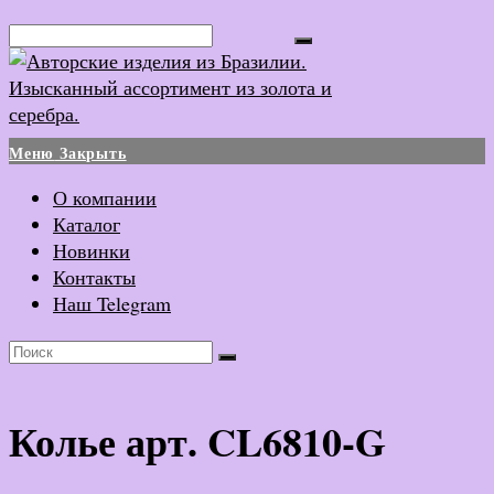
Перейти
Поиск...
к
содержимому
Меню
Закрыть
О компании
Каталог
Новинки
Контакты
Наш Telegram
Колье арт. CL6810-G