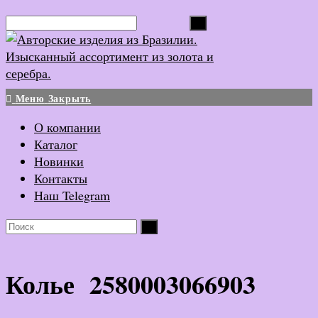
Перейти
Поиск...
к
содержимому
Меню
Закрыть
О компании
Каталог
Новинки
Контакты
Наш Telegram
Колье 2580003066903