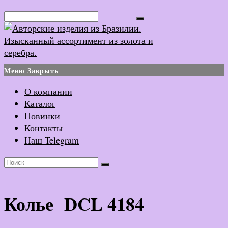
Перейти
Поиск...
к
содержимому
Меню
Закрыть
О компании
Каталог
Новинки
Контакты
Наш Telegram
Колье DCL 4184