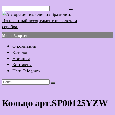
Перейти
Поиск...
к
содержимому
Меню
Закрыть
О компании
Каталог
Новинки
Контакты
Наш Telegram
Кольцо арт.SP00125YZW