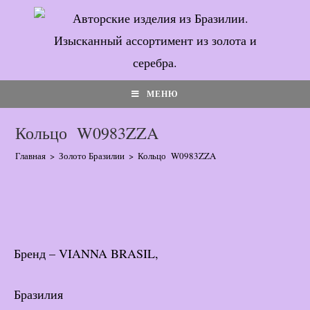
Перейти
к
содержимому
МЕНЮ
Кольцо W0983ZZA
Главная
>
Золото Бразилии
>
Кольцо W0983ZZA
Бренд – VIANNA BRASIL,
Бразилия