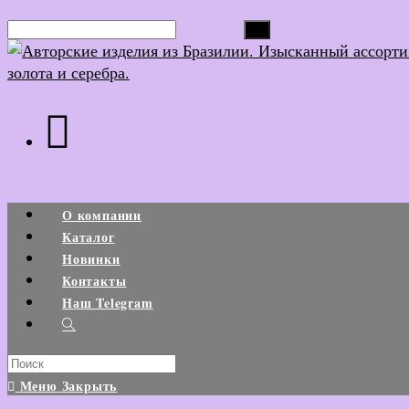
Перейти
Поиск...
к
содержимому
О компании
Каталог
Новинки
Контакты
Наш Telegram
Search
this
Меню
Закрыть
website