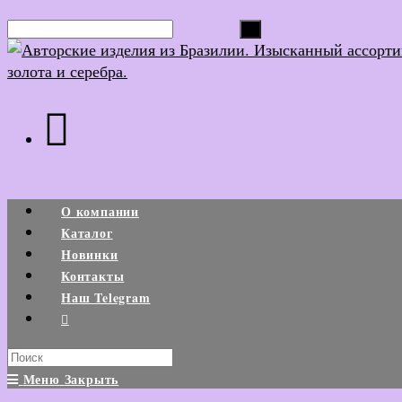
Перейти
Поиск...
к
содержимому
О компании
Каталог
Новинки
Контакты
Наш Telegram
Search
this
Меню
Закрыть
website