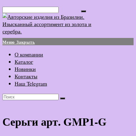
Перейти
Поиск...
к
содержимому
Меню
Закрыть
О компании
Каталог
Новинки
Контакты
Наш Telegram
Серьги арт. GMP1-G