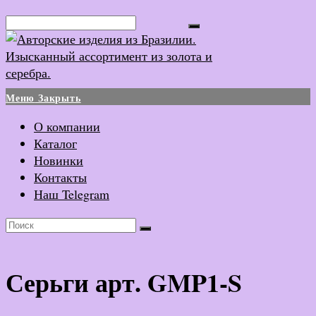
Перейти
Поиск...
к
содержимому
Меню
Закрыть
О компании
Каталог
Новинки
Контакты
Наш Telegram
Серьги арт. GMP1-S