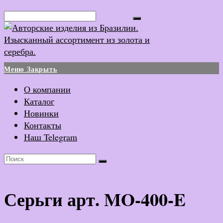
Перейти
Поиск...
к
содержимому
Меню
Закрыть
О компании
Каталог
Новинки
Контакты
Наш Telegram
Серьги арт. MO-400-E