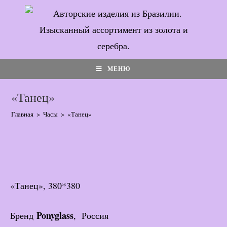
Перейти
к
содержимому
МЕНЮ
«Танец»
Главная
>
Часы
>
«Танец»
«Танец», 380*380
Ponyglass
Бренд
, Россия