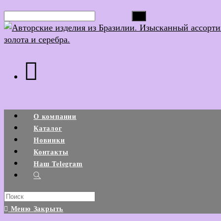
Перейти
Поиск...
к
содержимому
О компании
Каталог
Новинки
Контакты
Наш Telegram
Search
this
Меню
Закрыть
website